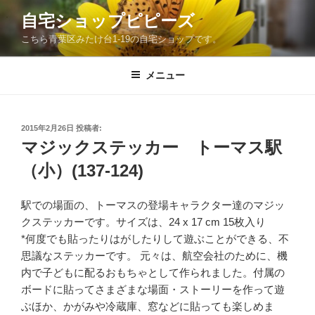
コ
自宅ショップピピーズ
ン
こちら青葉区みたけ台1-19の自宅ショップです。
テ
ン
ツ
メニュー
へ
ス
キ
投
2015年2月26日
投稿者:
稿
ッ
マジックステッカー トーマス駅
日:
プ
（小）(137-124)
駅での場面の、トーマスの登場キャラクター達のマジッ
クステッカ
ーです。サイズは、24 x 17 cm 15枚入り
*何度でも貼ったりはがしたりして遊ぶことができる、不
思議なステッカーです。 元々は、航空会社のために、機
内で子どもに配るおもちゃとして作られました。付属の
ボードに貼ってさまざまな場面・ストーリーを作って遊
ぶほか、かがみや冷蔵庫、窓などに貼っても楽しめま