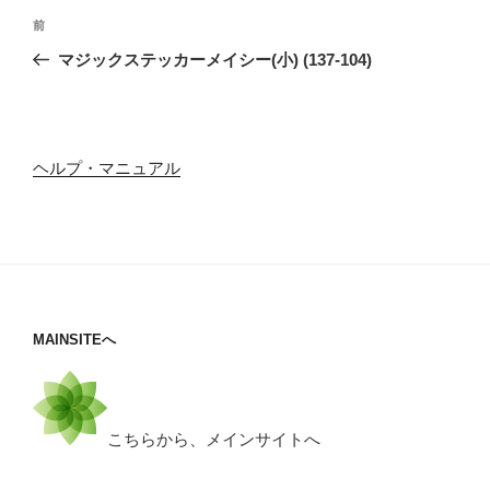
投
前
前
稿
の
マジックステッカーメイシー(小) (137-104)
ナ
投
ビ
稿
ゲ
ー
ヘルプ・マニュアル
シ
ョ
ン
MAINSITEへ
こちらから、メインサイトへ