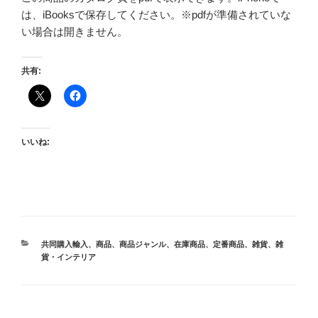
は、iBooksで保存してください。※pdfが準備されていな
い場合は開きません。
共有:
いいね:
カ
共同購入輸入
、
商品
、
商品ジャンル
、
在庫商品
、
定番商品
、
雑貨
、
雑
テ
貨・インテリア
ゴ
リ
ー