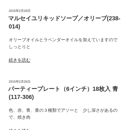
し
い
投
2015年2月26日
稿
英
マルセイユリキッドソープ／オリーブ(238-
日:
語
014)
え
ほ
オリーブオイルとラベンダーオイルを加えていますので
ん
しっとりと
＆
カ
“マ
続きを読む
セ
ル
ッ
セ
ト
イ
投
2015年2月26日
（レ
稿
ユ
パーティープレート（6インチ）18枚入 青
日:
ベ
リ
(117-306)
ル
キ
1）
ッ
色、赤、青、黄の３種類でアソーと 少し深さがあるの
(122-
ド
で、焼き肉
075)”
ソ
の
ー