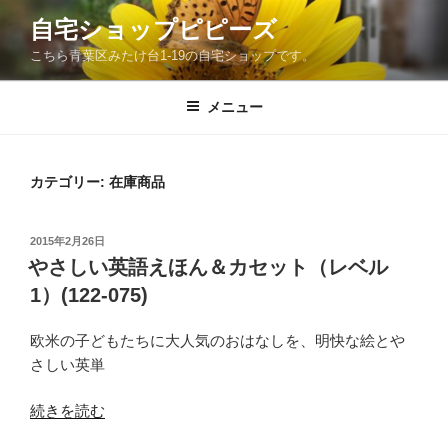
コ
自宅ショップピピーズ
ン
こちら青葉区みたけ台1-19の自宅ショップです。
テ
ン
ツ
メニュー
へ
ス
キ
カテゴリー:
在庫商品
ッ
プ
投
2015年2月26日
稿
やさしい英語えほん＆カセット（レベル
日:
1）(122-075)
欧米の子どもたちに大人気のおはなしを、明快な絵とや
さしい英単
“や
続きを読む
さ