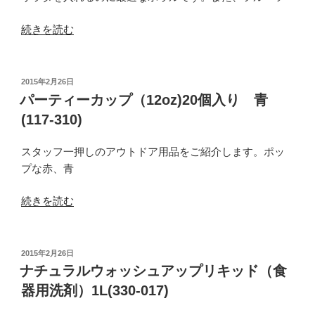
の
個
入
“パ
続きを読む
り
ー
黄
テ
(117-
ィ
投
2015年2月26日
311)”
稿
ボ
パーティーカップ（12oz)20個入り 青
日:
の
ウ
(117-310)
ル
（12oz)
スタッフ一押しのアウトドア用品をご紹介します。ポッ
12
プな赤、青
枚
入
“パ
続きを読む
青
ー
(117-
テ
308)”
ィ
投
2015年2月26日
の
稿
ー
ナチュラルウォッシュアップリキッド（食
日:
カ
器用洗剤）1L(330-017)
ッ