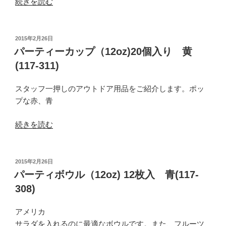
“パ
続きを読む
プ
ー
／
テ
オ
ィ
投
2015年2月26日
リ
稿
ー
パーティーカップ（12oz)20個入り 黄
日:
ー
プ
(117-311)
ブ
レ
(238-
ー
スタッフ一押しのアウトドア用品をご紹介します。ポッ
014)”
ト
プな赤、青
の
（6
イ
“パ
続きを読む
ン
ー
チ）
テ
18
ィ
投
2015年2月26日
枚
稿
ー
パーティボウル（12oz) 12枚入 青(117-
日:
入
カ
308)
青
ッ
(117-
プ
アメリカ
306)”
（12oz)20
サラダを入れるのに最適なボウルです。また、フルーツ