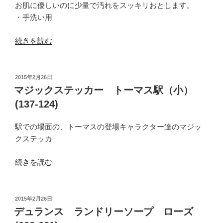
プ
お肌に優しいのに少量で汚れをスッキリおとします。
（12oz)20
・手洗い用
個
入
“ナ
続きを読む
り
チ
青
ュ
(117-
ラ
投
2015年2月26日
310)”
稿
ル
マジックステッカー トーマス駅（小）
日:
の
ウ
(137-124)
ォ
ッ
駅での場面の、トーマスの登場キャラクター達のマジッ
シ
クステッカ
ュ
ア
“マ
続きを読む
ッ
ジ
プ
ッ
リ
ク
投
2015年2月26日
キ
稿
ス
デュランス ランドリーソープ ローズ
日:
ッ
テ