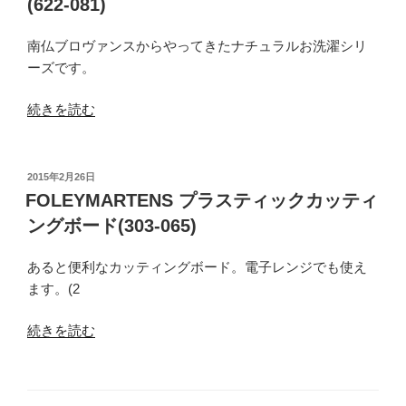
(622-081)
ド
ッ
（食
カ
南仏ブロヴァンスからやってきたナチュラルお洗濯シリ
器
ー
ーズです。
用
ト
洗
ー
“デ
続きを読む
剤）
マ
ュ
1L(330-
ス
ラ
017)”
駅
ン
投
2015年2月26日
の
（小）
稿
ス
FOLEYMARTENS プラスティックカッティ
日:
(137-
ラ
ングボード(303-065)
124)”
ン
の
ド
あると便利なカッティングボード。電子レンジでも使え
リ
ます。(2
ー
ソ
“FOLEYMARTENS
続きを読む
ー
プ
プ
ラ
ロ
ス