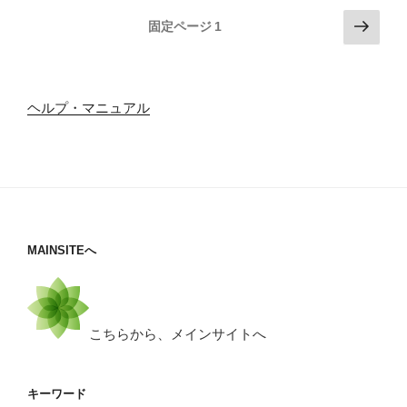
ー
テ
投
次
固定ページ
1
ズ
ィ
の
稿
(622-
ッ
ペ
の
081)”
ク
ー
の
ペ
カ
ジ
ヘルプ・マニュアル
ッ
ー
テ
ジ
ィ
送
ン
り
グ
ボ
ー
MAINSITEへ
ド
(303-
065)”
こちらから、メインサイトへ
の
キーワード