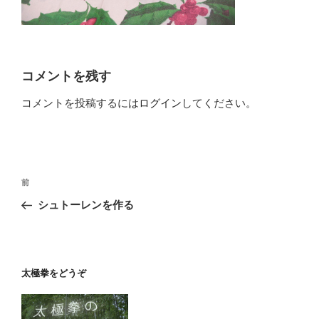
コメントを残す
コメントを投稿するには
ログイン
してください。
投
前
前
稿
の
シュトーレンを作る
ナ
投
ビ
稿
ゲ
ー
太極拳をどうぞ
シ
ョ