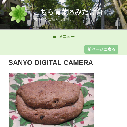
コ
ン
こちら青葉区みたけ台
テ
我が町をご紹介します。
ン
ツ
メニュー
へ
ス
キ
ッ
SANYO DIGITAL CAMERA
プ