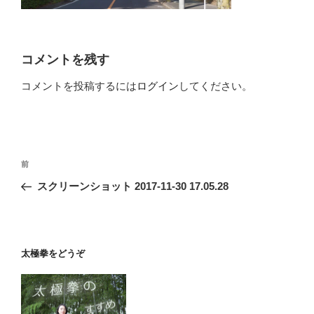
コメントを残す
コメントを投稿するには
ログイン
してください。
投
前
前
稿
の
スクリーンショット 2017-11-30 17.05.28
ナ
投
ビ
稿
ゲ
ー
太極拳をどうぞ
シ
ョ
ン