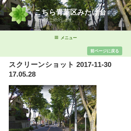
コ
ン
こちら青葉区みたけ台
テ
我が町をご紹介します。
ン
ツ
メニュー
へ
ス
キ
ッ
スクリーンショット 2017-11-30
プ
17.05.28