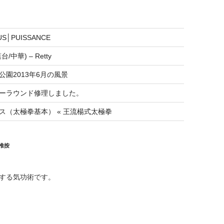
US│PUISSANCE
/中華) – Retty
公園2013年6月の風景
ーラウンド修理しました。
ス（太極拳基本） « 王流楊式太極拳
推按
する気功術です。