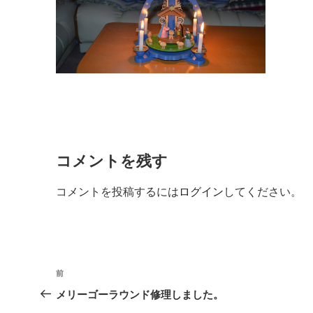
コメントを残す
コメントを投稿するには
ログイン
してください。
投
前
前
稿
の
メリーゴーラウンド修理しました。
投