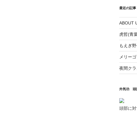
最近の記事
ABOUT 
虎哲(青葉台
もえぎ野
メリーゴ
夜間クラ
外気功 頭
頭部に対