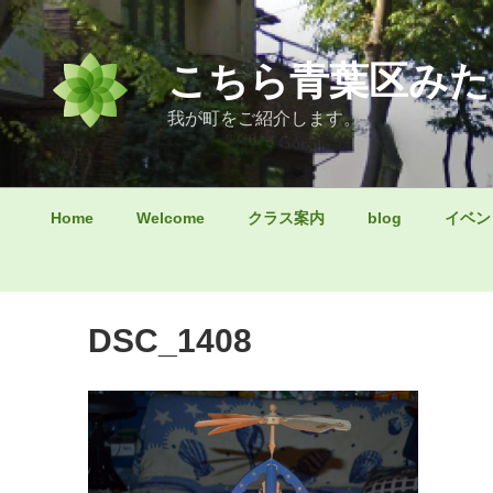
コ
ン
テ
こちら青葉区みた
ン
ツ
我が町をご紹介します。
へ
ス
キ
Home
Welcome
クラス案内
blog
イベン
ッ
プ
DSC_1408