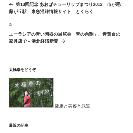
稿
の
第10回記念 あおばチューリップまつり2012 市が尾/
ナ
投
藤が丘駅 東急沿線情報サイト とくらく
ビ
稿
ゲ
次
次
の
ー
ユーラシアの青い陶器の展覧会「青の余韻」、青葉台の
投
シ
家具店で – 港北経済新聞
稿
ョ
ン
太極拳をどうぞ
健康と美容と武道
最近の記事