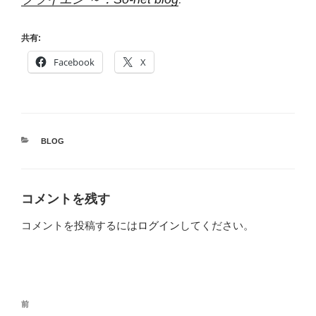
共有:
Facebook
X
カ
BLOG
テ
ゴ
リ
ー
コメントを残す
コメントを投稿するには
ログイン
してください。
投
前
前