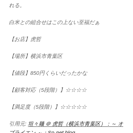
れる。
白米との組合せはこの上ない至福だぁ
【お店】虎哲
【場所】横浜市青葉区
【値段】850円くらいだったかな
【顧客対応（5段階）】☆☆☆☆
【満足度（5段階）】☆☆☆☆☆
引用元:
坦々麺 ＠ 虎哲（横浜市青葉区）：～ オ
ブライエン ～：So-net blog
.