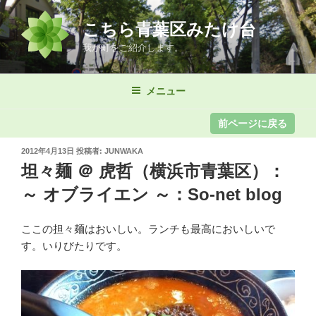
コ
ン
こちら青葉区みたけ台
テ
我が町をご紹介します。
ン
ツ
メニュー
へ
ス
キ
ッ
投
2012年4月13日
投稿者:
JUNWAKA
プ
稿
坦々麺 ＠ 虎哲（横浜市青葉区）：
日:
～ オブライエン ～：So-net blog
ここの担々麺はおいしい。ランチも最高においしいで
す。いりびたりです。