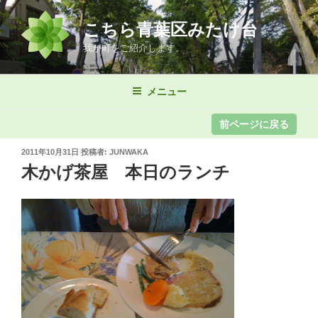
コ
ン
こちら青葉区みたけ台
テ
我が町をご紹介します。
ン
ツ
メニュー
へ
ス
キ
ッ
投
2011年10月31日
投稿者:
JUNWAKA
プ
稿
木かげ茶屋 本日のランチ
日: