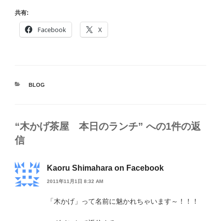
共有:
Facebook
X
カ
BLOG
テ
ゴ
リ
ー
“木かげ茶屋 本日のランチ” への1件の返
信
Kaoru Shimahara on Facebook
2011年11月1日 8:32 AM
「木かげ」って名前に魅かれちゃいます～！！！