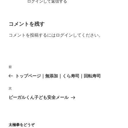
ログインして返信する
コメントを残す
コメントを投稿するには
ログイン
してください。
投
前
前
稿
の
トップページ｜無添加｜くら寿司｜回転寿司
ナ
投
ビ
稿
次
次
ゲ
の
ピーガルくん子ども安全メール
投
ー
稿
シ
ョ
太極拳をどうぞ
ン