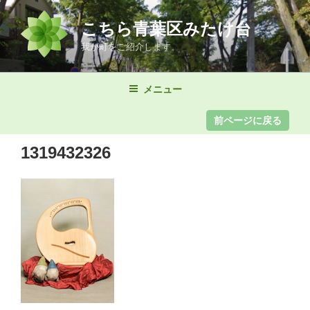
コ
ン
こちら青葉区みたけ台
テ
我が町をご紹介します。
ン
ツ
メニュー
へ
ス
キ
ッ
1319432326
プ