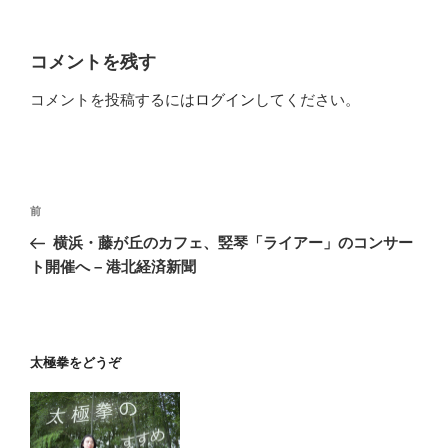
コメントを残す
コメントを投稿するには
ログイン
してください。
投
前
前
稿
の
横浜・藤が丘のカフェ、竪琴「ライアー」のコンサー
ナ
投
ト開催へ – 港北経済新聞
ビ
稿
ゲ
ー
太極拳をどうぞ
シ
ョ
ン