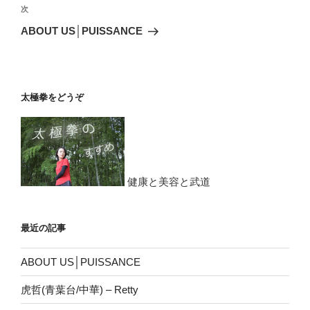
ビ
稿
次
次
ゲ
の
ABOUT US│PUISSANCE
投
ー
稿
シ
ョ
太極拳をどうぞ
ン
健康と美容と武道
最近の記事
ABOUT US│PUISSANCE
虎哲(青葉台/中華) – Retty