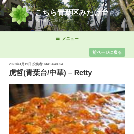
コ
ン
こちら青葉区みたけ台
テ
我が町をご紹介します。
ン
ツ
メニュー
へ
ス
キ
ッ
投
2022年1月19日
投稿者:
MASAWAKA
プ
稿
虎哲(青葉台/中華) – Retty
日: