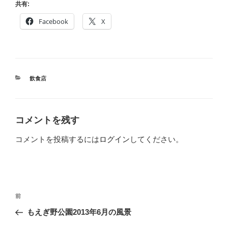
共有:
Facebook
X
カ
飲食店
テ
ゴ
リ
ー
コメントを残す
コメントを投稿するには
ログイン
してください。
投
前
前
稿
の
もえぎ野公園2013年6月の風景
ナ
投