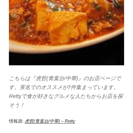
こちらは『虎哲(青葉台/中華)』のお店ページで
す。実名でのオススメが7件集まっています。
Rettyで食が好きなグルメな人たちからお店を探
そう！
情報源:
虎哲(青葉台/中華) – Retty