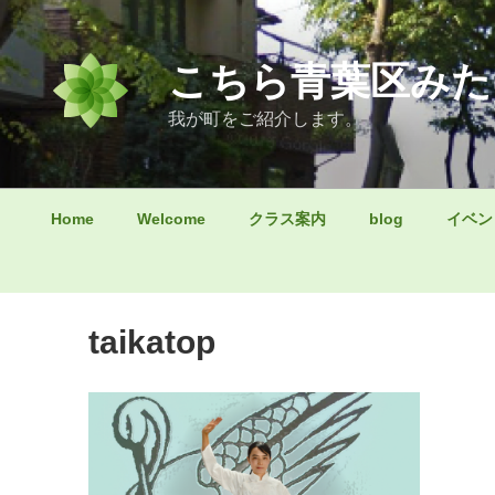
コ
ン
テ
こちら青葉区みた
ン
ツ
我が町をご紹介します。
へ
ス
キ
Home
Welcome
クラス案内
blog
イベン
ッ
プ
taikatop